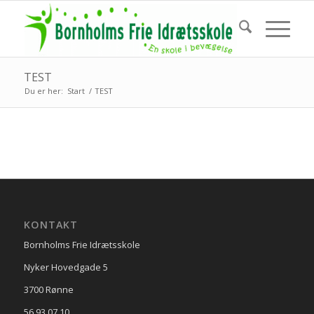
TEST
Du er her:
Start
/
TEST
KONTAKT
Bornholms Frie Idrætsskole
Nyker Hovedgade 5
3700 Rønne
56 93 07 10