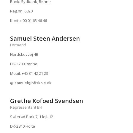
Bank: Sydbank, Rønne
Reg.nr.: 6820
Konto: 00 01 63 46 46
Samuel Steen Andersen
Formand
Nordskovvej 4B
DK-3700 Rønne
Mobil: +45 31 42 21 23
@ samuel@bfiskole.dk
Grethe Kofoed Svendsen
Repræsentant BFI
Søllerød Park 7, 1 lejl. 12
DK-2840 Holte