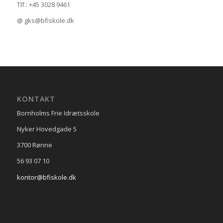
Tlf.: +45 3028 9461
@ gks@bfiskole.dk
KONTAKT
Bornholms Frie Idrætsskole
Nyker Hovedgade 5
3700 Rønne
56 93 07 10
kontor@bfiskole.dk